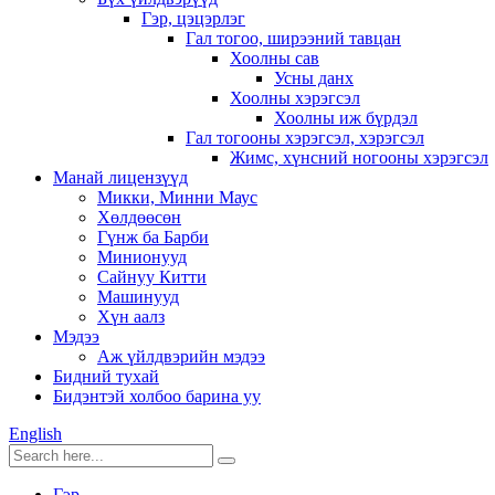
Гэр, цэцэрлэг
Гал тогоо, ширээний тавцан
Хоолны сав
Усны данх
Хоолны хэрэгсэл
Хоолны иж бүрдэл
Гал тогооны хэрэгсэл, хэрэгсэл
Жимс, хүнсний ногооны хэрэгсэл
Манай лицензүүд
Микки, Минни Маус
Хөлдөөсөн
Гүнж ба Барби
Минионууд
Сайнуу Китти
Машинууд
Хүн аалз
Мэдээ
Аж үйлдвэрийн мэдээ
Бидний тухай
Бидэнтэй холбоо барина уу
English
Гэр