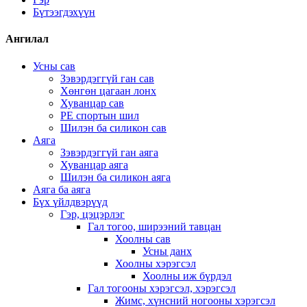
Бүтээгдэхүүн
Ангилал
Усны сав
Зэвэрдэггүй ган сав
Хөнгөн цагаан лонх
Хуванцар сав
PE спортын шил
Шилэн ба силикон сав
Аяга
Зэвэрдэггүй ган аяга
Хуванцар аяга
Шилэн ба силикон аяга
Аяга ба аяга
Бүх үйлдвэрүүд
Гэр, цэцэрлэг
Гал тогоо, ширээний тавцан
Хоолны сав
Усны данх
Хоолны хэрэгсэл
Хоолны иж бүрдэл
Гал тогооны хэрэгсэл, хэрэгсэл
Жимс, хүнсний ногооны хэрэгсэл