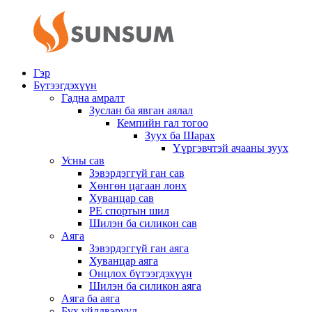
Гэр
Бүтээгдэхүүн
Гадна амралт
Зуслан ба явган аялал
Кемпийн гал тогоо
Зуух ба Шарах
Үүргэвчтэй ачааны зуух
Усны сав
Зэвэрдэггүй ган сав
Хөнгөн цагаан лонх
Хуванцар сав
PE спортын шил
Шилэн ба силикон сав
Аяга
Зэвэрдэггүй ган аяга
Хуванцар аяга
Онцлох бүтээгдэхүүн
Шилэн ба силикон аяга
Аяга ба аяга
Бүх үйлдвэрүүд