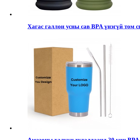
Хагас галлон усны сав BPA үнэгүй том сп
Амазоны халуун худалдаанд 30 унц BPA 