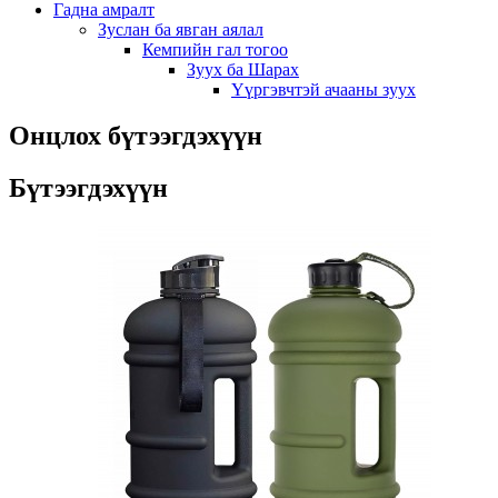
Гадна амралт
Зуслан ба явган аялал
Кемпийн гал тогоо
Зуух ба Шарах
Үүргэвчтэй ачааны зуух
Онцлох бүтээгдэхүүн
Бүтээгдэхүүн