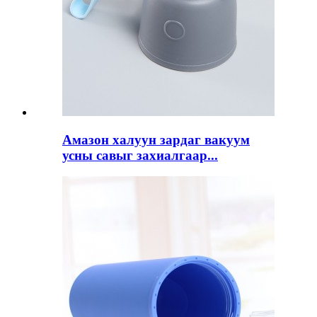
Амазон халуун зардаг вакуум
усны савыг захиалгаар...