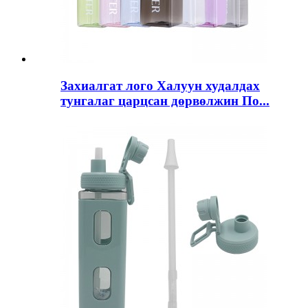
Захиалгат лого Халуун худалдах
тунгалаг царцсан дөрвөлжин По...