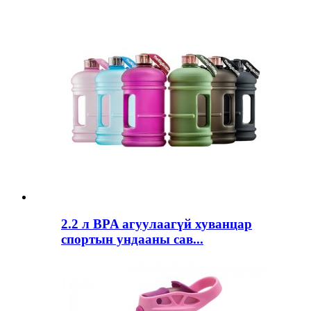
2.2 л BPA агуулаагүй хуванцар
спортын ундааны сав...