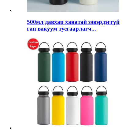
500мл давхар ханатай зэвэрдэггүй
ган вакуум тусгаарлагч...