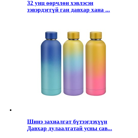
32 унц өөрчлөн хэвлэсэн
зэвэрдэггүй ган давхар хана ...
Шинэ захиалгат бүтээгдэхүүн
Давхар дулаалгатай усны сав...