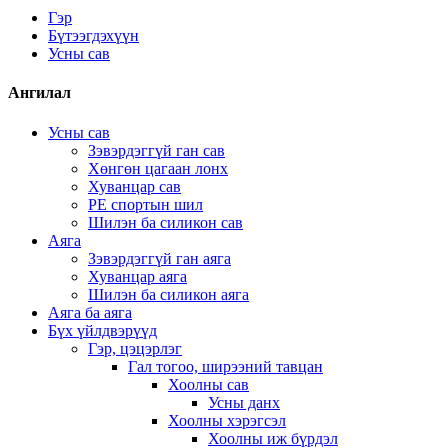
Гэр
Бүтээгдэхүүн
Усны сав
Ангилал
Усны сав
Зэвэрдэггүй ган сав
Хөнгөн цагаан лонх
Хуванцар сав
PE спортын шил
Шилэн ба силикон сав
Аяга
Зэвэрдэггүй ган аяга
Хуванцар аяга
Шилэн ба силикон аяга
Аяга ба аяга
Бүх үйлдвэрүүд
Гэр, цэцэрлэг
Гал тогоо, ширээний тавцан
Хоолны сав
Усны данх
Хоолны хэрэгсэл
Хоолны иж бүрдэл