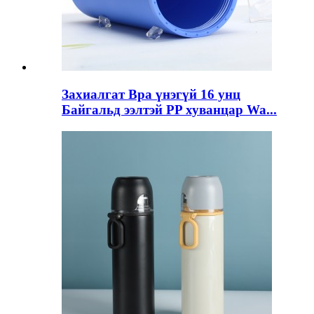
Захиалгат Bpa үнэгүй 16 унц
Байгальд ээлтэй PP хуванцар Wa...