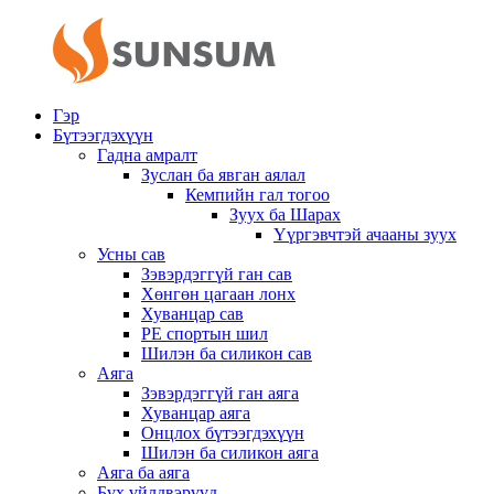
Гэр
Бүтээгдэхүүн
Гадна амралт
Зуслан ба явган аялал
Кемпийн гал тогоо
Зуух ба Шарах
Үүргэвчтэй ачааны зуух
Усны сав
Зэвэрдэггүй ган сав
Хөнгөн цагаан лонх
Хуванцар сав
PE спортын шил
Шилэн ба силикон сав
Аяга
Зэвэрдэггүй ган аяга
Хуванцар аяга
Онцлох бүтээгдэхүүн
Шилэн ба силикон аяга
Аяга ба аяга
Бүх үйлдвэрүүд