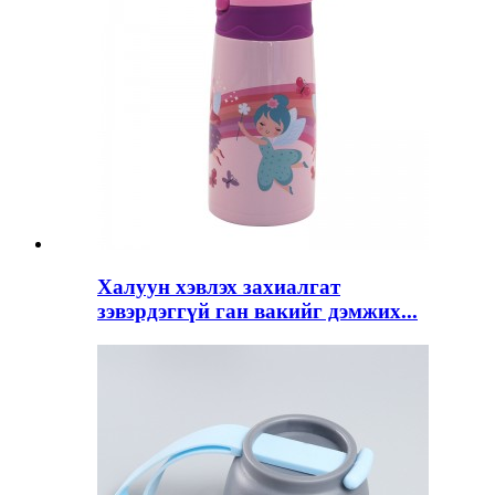
Халуун хэвлэх захиалгат
зэвэрдэггүй ган вакийг дэмжих...