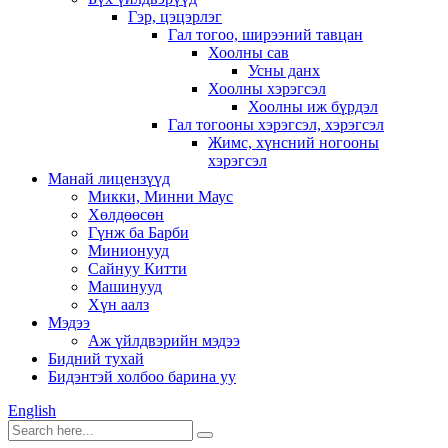
Гэр, цэцэрлэг
Гал тогоо, ширээний тавцан
Хоолны сав
Усны данх
Хоолны хэрэгсэл
Хоолны иж бүрдэл
Гал тогооны хэрэгсэл, хэрэгсэл
Жимс, хүнсний ногооны
хэрэгсэл
Манай лицензүүд
Микки, Минни Маус
Хөлдөөсөн
Гүнж ба Барби
Минионууд
Сайнуу Китти
Машинууд
Хүн аалз
Мэдээ
Аж үйлдвэрийн мэдээ
Бидний тухай
Бидэнтэй холбоо барина уу
English