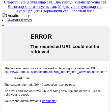
Спортын усны хуванцар сав
,
Bpa үнэгүй хуванцар усны сав
,
Логогоор хэвлэсэн усны сав
,
Ундны усны хуванцар сав
,
Хуванцар усны дөрвөлжин сав
,
Спортын шил
,
И-мэйл илгээх
x