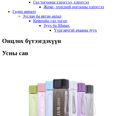
Гал тогооны хэрэгсэл, хэрэгсэл
Жимс, хүнсний ногооны хэрэгсэл
Гадна амралт
Зуслан ба явган аялал
Кемпийн гал тогоо
Зуух ба Шарах
Үүргэвчтэй ачааны зуух
Онцлох бүтээгдэхүүн
Усны сав