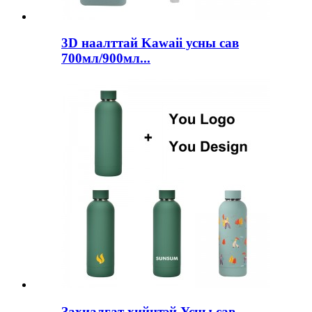
3D наалттай Kawaii усны сав
700мл/900мл...
Захиалгат хийцтэй Усны сав