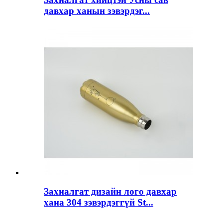
давхар ханын зэвэрдэг...
Захиалгат дизайн лого давхар
хана 304 зэвэрдэггүй St...