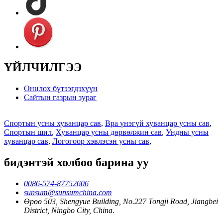
ҮЙЛЧИЛГЭЭ
Онцлох бүтээгдэхүүн
Сайтын газрын зураг
Спортын усны хуванцар сав
,
Bpa үнэгүй хуванцар усны сав
,
Спортын шил
,
Хуванцар усны дөрвөлжин сав
,
Ундны усны
хуванцар сав
,
Логогоор хэвлэсэн усны сав
,
бидэнтэй холбоо барина уу
0086-574-87752606
sunsum@sunsumchina.com
Өрөө 503, Shengyue Building, No.227 Tongji Road, Jiangbei
District, Ningbo City, China.