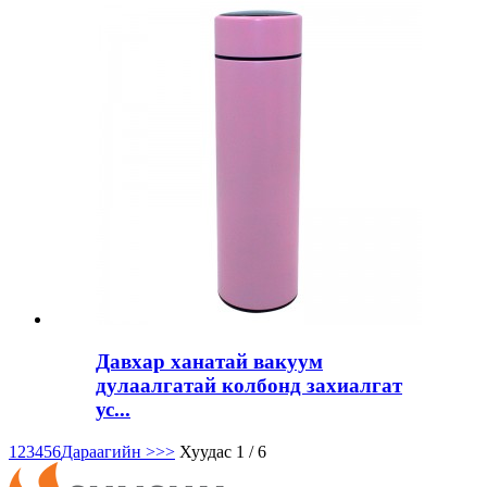
Давхар ханатай вакуум
дулаалгатай колбонд захиалгат
ус...
1
2
3
4
5
6
Дараагийн >
>>
Хуудас 1 / 6