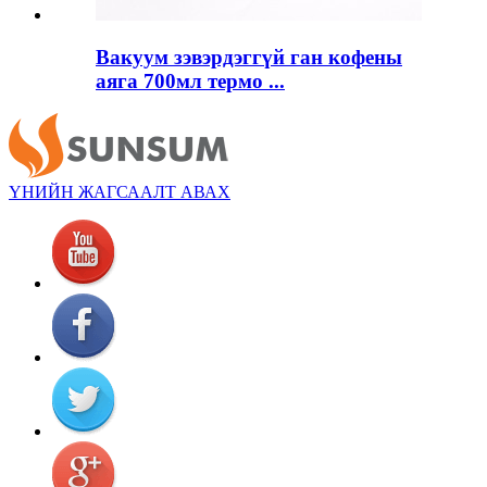
Вакуум зэвэрдэггүй ган кофены
аяга 700мл термо ...
ҮНИЙН ЖАГСААЛТ АВАХ