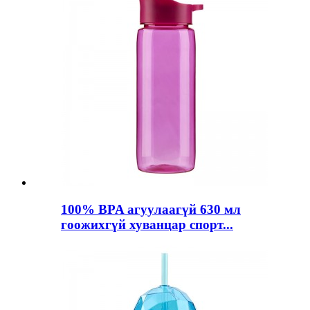
100% BPA агуулаагүй 630 мл
гоожихгүй хуванцар спорт...