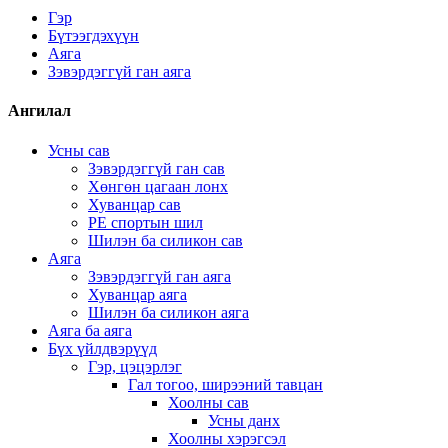
Гэр
Бүтээгдэхүүн
Аяга
Зэвэрдэггүй ган аяга
Ангилал
Усны сав
Зэвэрдэггүй ган сав
Хөнгөн цагаан лонх
Хуванцар сав
PE спортын шил
Шилэн ба силикон сав
Аяга
Зэвэрдэггүй ган аяга
Хуванцар аяга
Шилэн ба силикон аяга
Аяга ба аяга
Бүх үйлдвэрүүд
Гэр, цэцэрлэг
Гал тогоо, ширээний тавцан
Хоолны сав
Усны данх
Хоолны хэрэгсэл