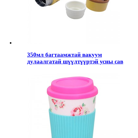
350мл багтаамжтай вакуум
дулаалгатай шүүлтүүртэй усны сав