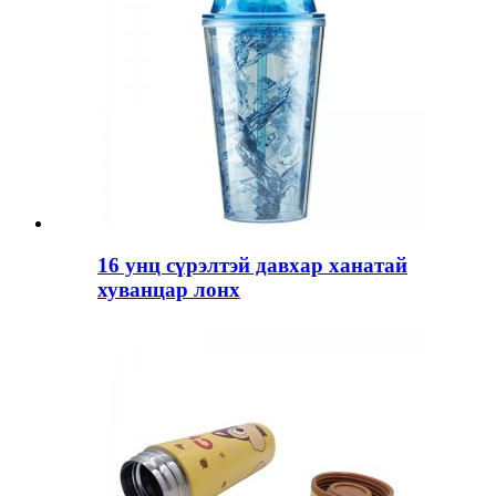
16 унц сүрэлтэй давхар ханатай
хуванцар лонх