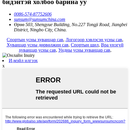
бидэнтэй холбоо барина уу
0086-574-87752606
sunsum@sunsumchina.com
Өрөө 503, Shengyue Building, No.227 Tongji Road, Jiangbei
District, Ningbo City, China.
Спортын усны хуванцар сав
,
Логогоор хэвлэсэн усны сав
,
Хуванцар усны дөрвөлжин сав
,
Спортын шил
,
Bpa үнэгүй
хуванцар усны сав
,
Ундны усны хуванцар сав
,
И-мэйл илгээх
x