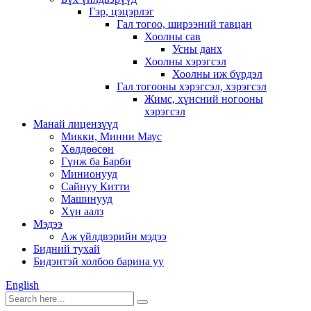
Гэр, цэцэрлэг
Гал тогоо, ширээний тавцан
Хоолны сав
Усны данх
Хоолны хэрэгсэл
Хоолны иж бүрдэл
Гал тогооны хэрэгсэл, хэрэгсэл
Жимс, хүнсний ногооны
хэрэгсэл
Манай лицензүүд
Микки, Минни Маус
Хөлдөөсөн
Гүнж ба Барби
Минионууд
Сайнуу Китти
Машинууд
Хүн аалз
Мэдээ
Аж үйлдвэрийн мэдээ
Бидний тухай
Бидэнтэй холбоо барина уу
English