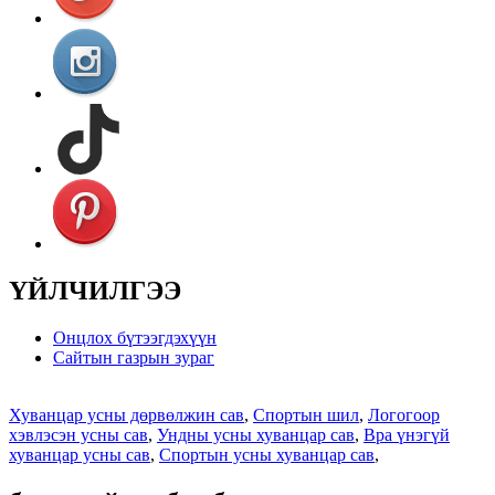
ҮЙЛЧИЛГЭЭ
Онцлох бүтээгдэхүүн
Сайтын газрын зураг
Хуванцар усны дөрвөлжин сав
,
Спортын шил
,
Логогоор
хэвлэсэн усны сав
,
Ундны усны хуванцар сав
,
Bpa үнэгүй
хуванцар усны сав
,
Спортын усны хуванцар сав
,