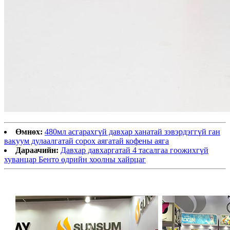
Өмнөх:
480мл асгарахгүй давхар ханатай зэвэрдэггүй ган
вакуум дулаалгатай сорох аягатай кофены аяга
Дараачийн:
Давхар давхаргатай 4 тасалгаа гоожихгүй
хуванцар Бенто өдрийн хоолны хайрцаг