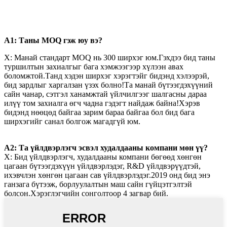
А1: Таны MOQ гэж юу вэ?
Х: Манай стандарт MOQ нь 300 ширхэг юм.Гэхдээ бид таны
туршилтын захиалгыг бага хэмжээгээр хүлээн авах
боломжтой.Танд хэдэн ширхэг хэрэгтэйг бидэнд хэлээрэй,
бид зардлыг харгалзан үзэх болно!Та манай бүтээгдэхүүний
сайн чанар, сэтгэл ханамжтай үйлчилгээг шалгасны дараа
илүү том захиалга өгч чадна гэдэгт найдаж байна!Хэрэв
бидэнд нөөцөд байгаа зарим бараа байгаа бол бид бага
ширхэгийг санал болгож магадгүй юм.
А2: Та үйлдвэрлэгч эсвэл худалдааны компани мөн үү?
Х: Бид үйлдвэрлэгч, худалдааны компани бөгөөд хөнгөн
цагаан бүтээгдэхүүн үйлдвэрлэдэг, R&D үйлдвэрүүдтэй,
ихэвчлэн хөнгөн цагаан сав үйлдвэрлэдэг.2019 онд бид энэ
ганзага бүтээж, борлуулалтын маш сайн гүйцэтгэлтэй
болсон.Хэрэглэгчийн сонголтоор 4 загвар бий.