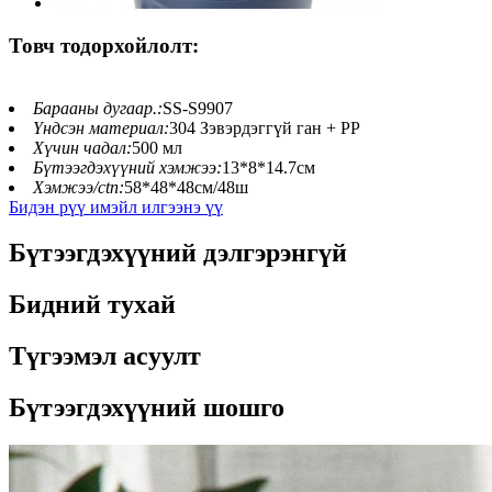
Товч тодорхойлолт:
Барааны дугаар.:
SS-S9907
Үндсэн материал:
304 Зэвэрдэггүй ган + PP
Хүчин чадал:
500 мл
Бүтээгдэхүүний хэмжээ:
13*8*14.7см
Хэмжээ/ctn:
58*48*48см/48ш
Бидэн рүү имэйл илгээнэ үү
Бүтээгдэхүүний дэлгэрэнгүй
Бидний тухай
Түгээмэл асуулт
Бүтээгдэхүүний шошго