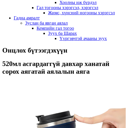
Хоолны иж бүрдэл
Гал тогооны хэрэгсэл, хэрэгсэл
Жимс, хүнсний ногооны хэрэгсэл
Гадна амралт
Зуслан ба явган аялал
Кемпийн гал тогоо
Зуух ба Шарах
Үүргэвчтэй ачааны зуух
Онцлох бүтээгдэхүүн
520мл асгардаггүй давхар ханатай
сорох аягатай аялалын аяга