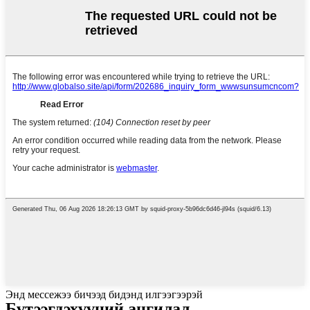
Энд мессежээ бичээд бидэнд илгээгээрэй
Бүтээгдэхүүний ангилал