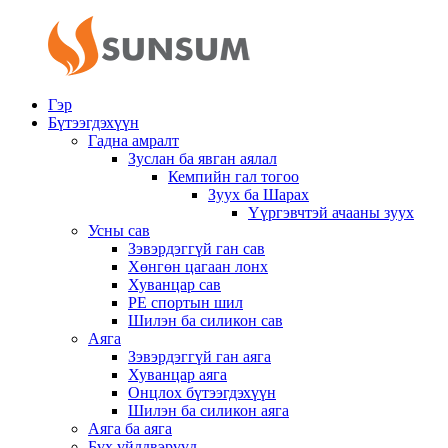
Гэр
Бүтээгдэхүүн
Гадна амралт
Зуслан ба явган аялал
Кемпийн гал тогоо
Зуух ба Шарах
Үүргэвчтэй ачааны зуух
Усны сав
Зэвэрдэггүй ган сав
Хөнгөн цагаан лонх
Хуванцар сав
PE спортын шил
Шилэн ба силикон сав
Аяга
Зэвэрдэггүй ган аяга
Хуванцар аяга
Онцлох бүтээгдэхүүн
Шилэн ба силикон аяга
Аяга ба аяга
Бүх үйлдвэрүүд